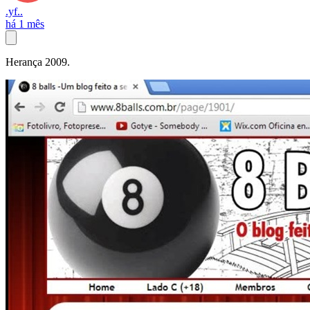
.yf..
há 1 mês
Herança 2009.