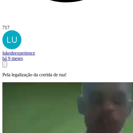
717
lukedeexperience
há 9 meses
Pela legalização da corrida de rua!