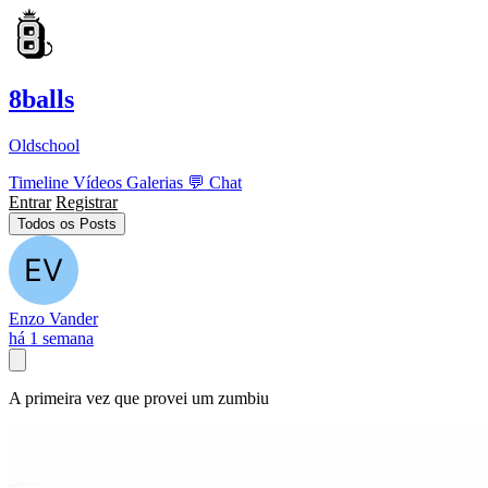
8balls
Oldschool
Timeline
Vídeos
Galerias
💬
Chat
Entrar
Registrar
Todos os Posts
Enzo Vander
há 1 semana
A primeira vez que provei um zumbiu