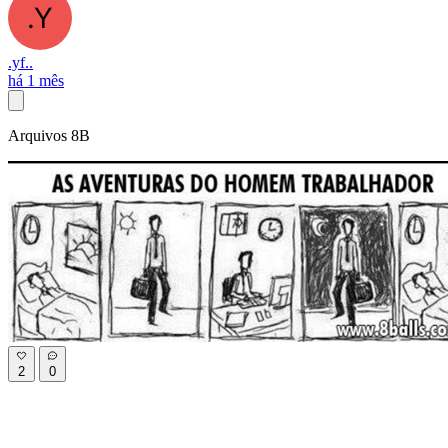
.yf..
há 1 mês
Arquivos 8B
2
0