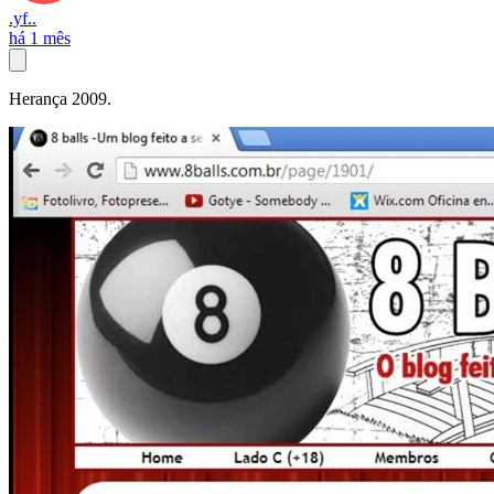
.yf..
há 1 mês
Herança 2009.