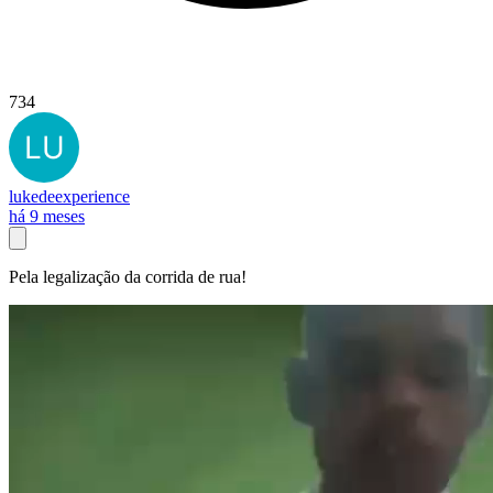
734
lukedeexperience
há 9 meses
Pela legalização da corrida de rua!