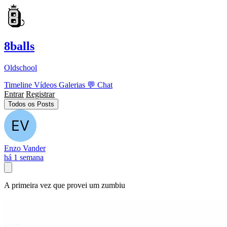
8balls
Oldschool
Timeline
Vídeos
Galerias
💬
Chat
Entrar
Registrar
Todos os Posts
Enzo Vander
há 1 semana
A primeira vez que provei um zumbiu