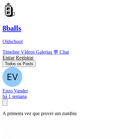
8balls
Oldschool
Timeline
Vídeos
Galerias
💬
Chat
Entrar
Registrar
Todos os Posts
Enzo Vander
há 1 semana
A primeira vez que provei um zumbiu