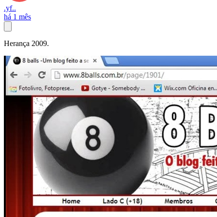
.yf..
há 1 mês
Herança 2009.