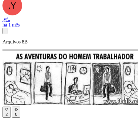
.yf..
há 1 mês
Arquivos 8B
2
0