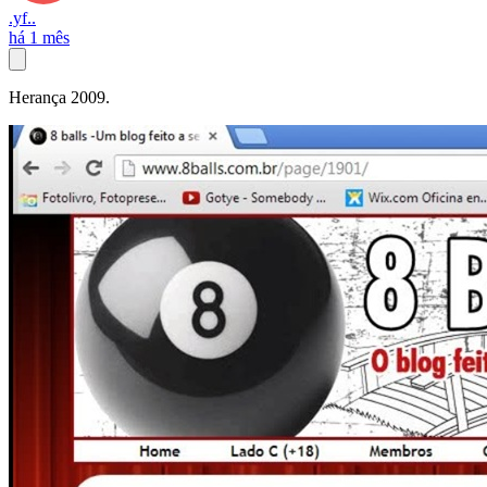
.yf..
há 1 mês
Herança 2009.