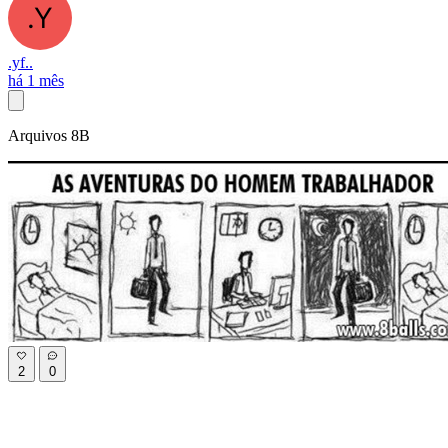
.yf..
há 1 mês
Arquivos 8B
2
0