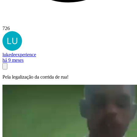
726
lukedeexperience
há 9 meses
Pela legalização da corrida de rua!