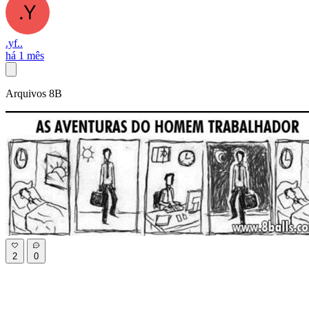
.yf..
há 1 mês
Arquivos 8B
2
0