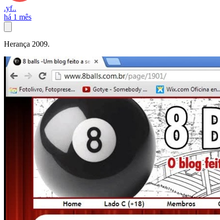
.yf..
há 1 mês
Herança 2009.