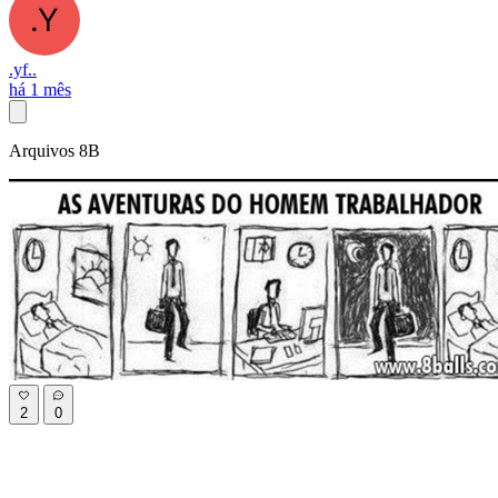
.yf..
há 1 mês
Arquivos 8B
2
0