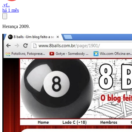
.yf..
há 1 mês
Herança 2009.