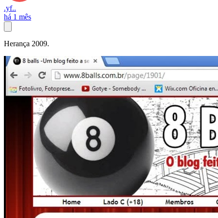
.yf..
há 1 mês
Herança 2009.