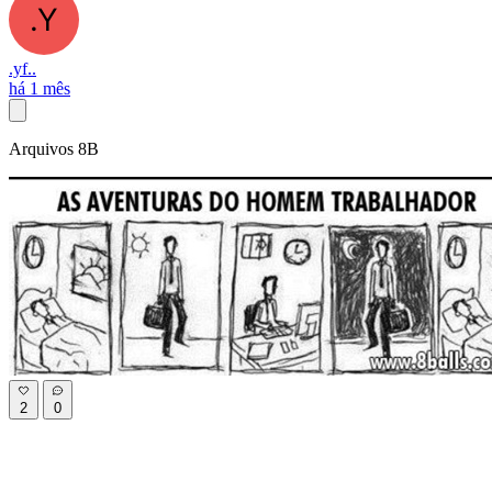
.yf..
há 1 mês
Arquivos 8B
2
0