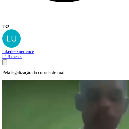
732
lukedeexperience
há 9 meses
Pela legalização da corrida de rua!