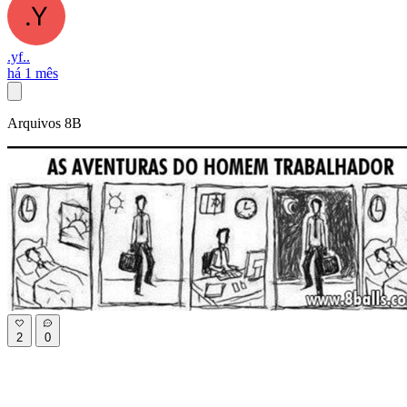
.yf..
há 1 mês
Arquivos 8B
2
0