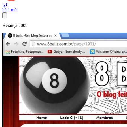
.yf..
há 1 mês
Herança 2009.