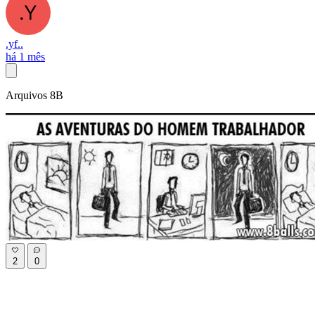
.yf..
há 1 mês
Arquivos 8B
2
0