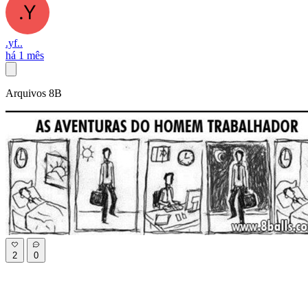
.yf..
há 1 mês
Arquivos 8B
2
0