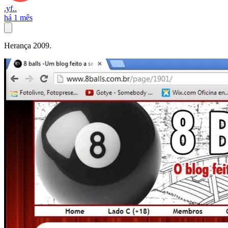
.yf..
há 1 mês
Herança 2009.