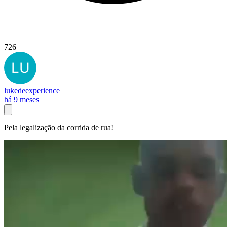
726
lukedeexperience
há 9 meses
Pela legalização da corrida de rua!