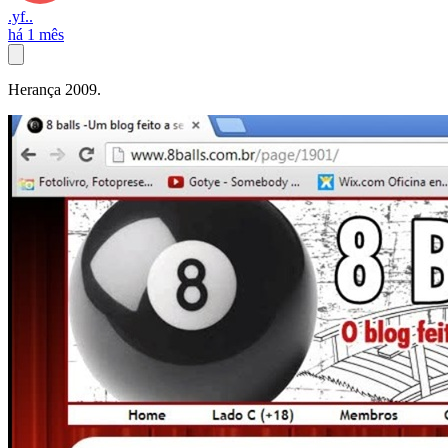
.yf..
há 1 mês
Herança 2009.