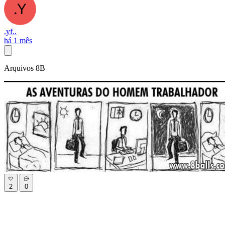
.yf..
há 1 mês
Arquivos 8B
2
0