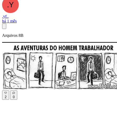
.yf..
há 1 mês
Arquivos 8B
2
0