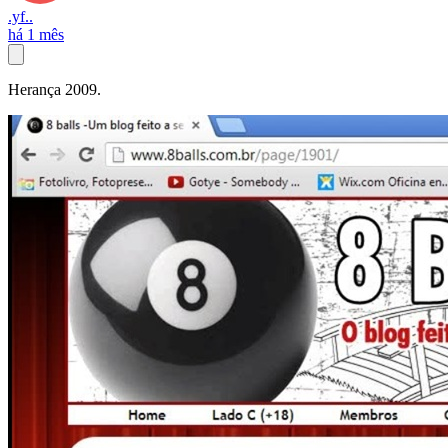
.yf..
há 1 mês
Herança 2009.