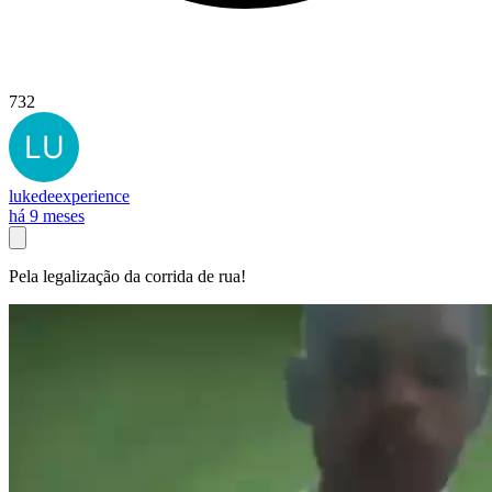
732
lukedeexperience
há 9 meses
Pela legalização da corrida de rua!