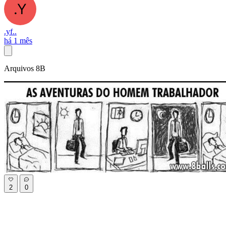
.yf..
há 1 mês
Arquivos 8B
2
0