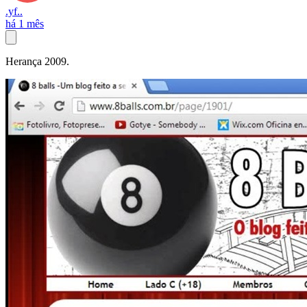
.yf..
há 1 mês
Herança 2009.