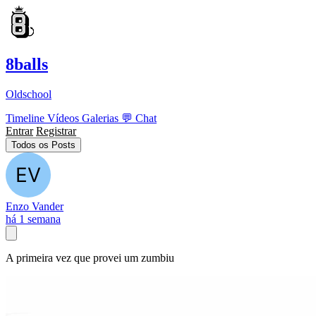
8balls
Oldschool
Timeline
Vídeos
Galerias
💬
Chat
Entrar
Registrar
Todos os Posts
Enzo Vander
há 1 semana
A primeira vez que provei um zumbiu