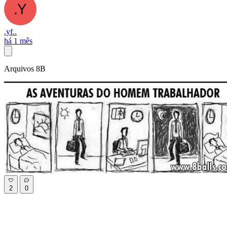
.yf..
há 1 mês
Arquivos 8B
2
0