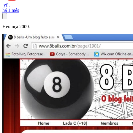
.yf..
há 1 mês
Herança 2009.