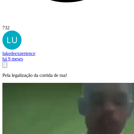
732
lukedeexperience
há 9 meses
Pela legalização da corrida de rua!