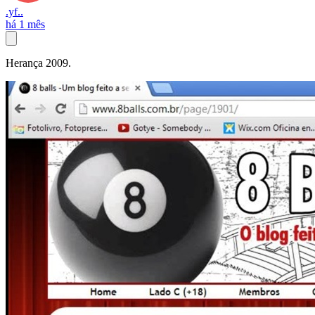
.yf..
há 1 mês
Herança 2009.