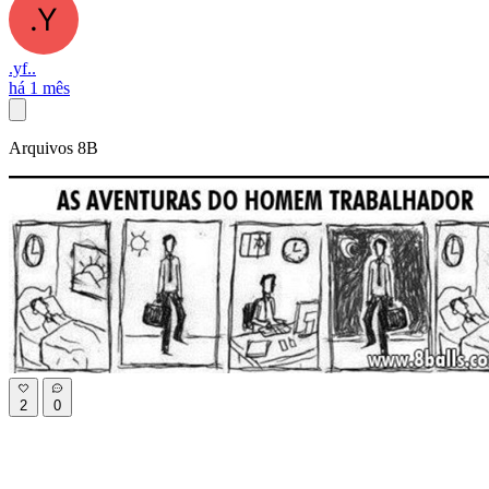
.yf..
há 1 mês
Arquivos 8B
2
0