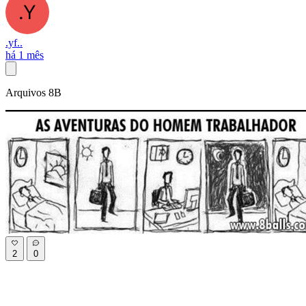
.yf..
há 1 mês
Arquivos 8B
2
0