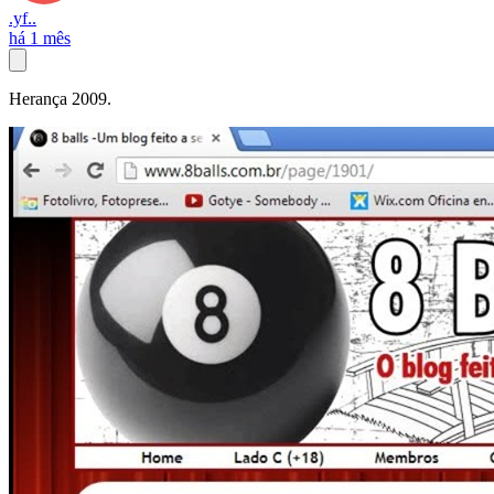
.yf..
há 1 mês
Herança 2009.