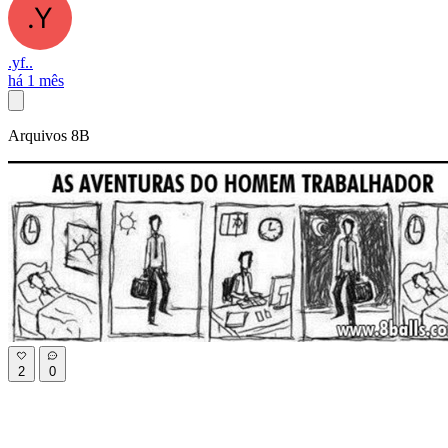
.yf..
há 1 mês
Arquivos 8B
2
0