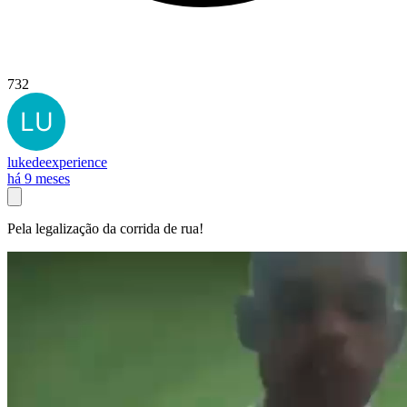
732
lukedeexperience
há 9 meses
Pela legalização da corrida de rua!