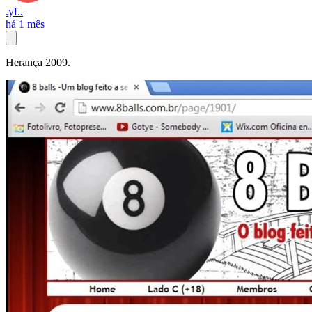
.yf..
há 1 mês
Herança 2009.