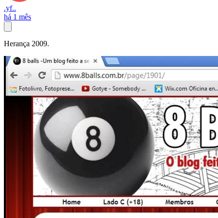
.yf..
há 1 mês
Herança 2009.