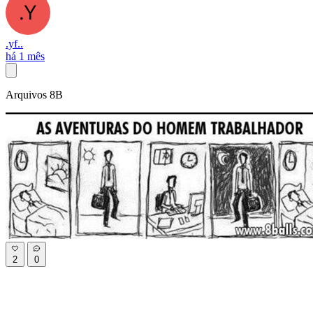
.yf..
há 1 mês
Arquivos 8B
2
0