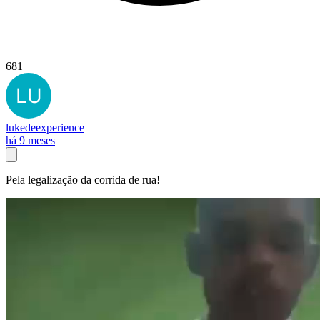
681
lukedeexperience
há 9 meses
Pela legalização da corrida de rua!