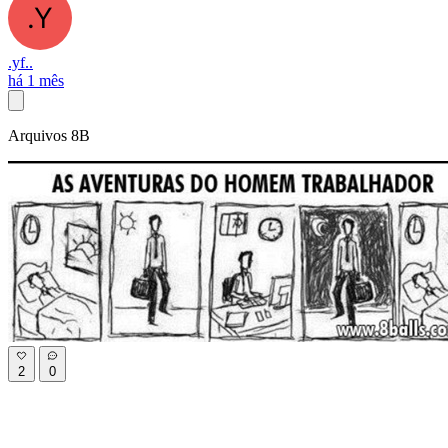
.yf..
há 1 mês
Arquivos 8B
2
0