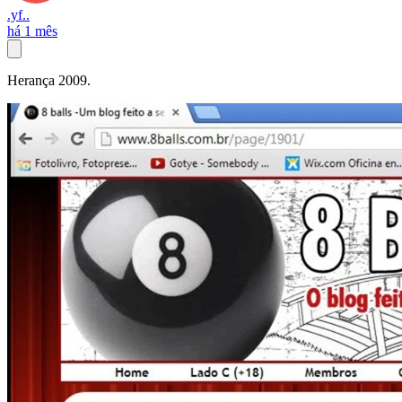
.yf..
há 1 mês
Herança 2009.