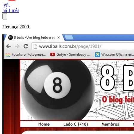
.yf..
há 1 mês
Herança 2009.