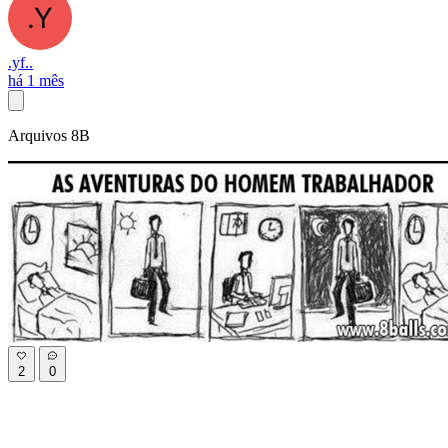
.yf..
há 1 mês
Arquivos 8B
2
0