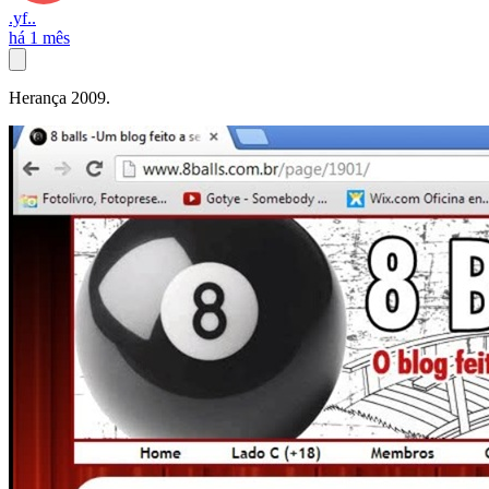
.yf..
há 1 mês
Herança 2009.