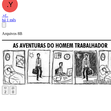
.yf..
há 1 mês
Arquivos 8B
2
0