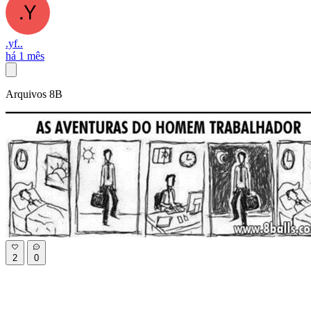
.yf..
há 1 mês
Arquivos 8B
2
0