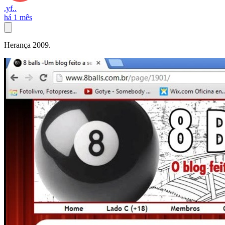
.yf..
há 1 mês
Herança 2009.