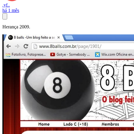
.yf..
há 1 mês
Herança 2009.