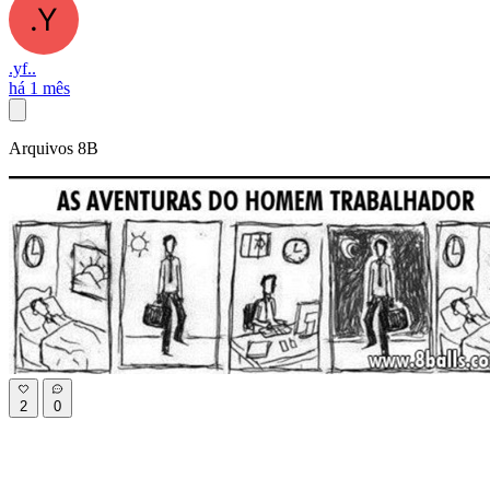
.yf..
há 1 mês
Arquivos 8B
2
0