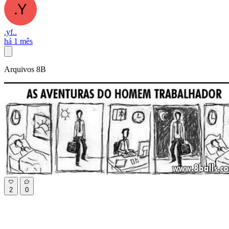
.yf..
há 1 mês
Arquivos 8B
2
0