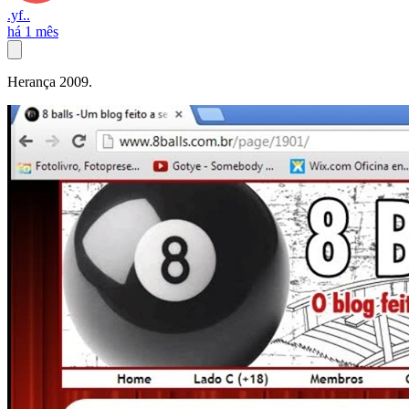
.yf..
há 1 mês
Herança 2009.