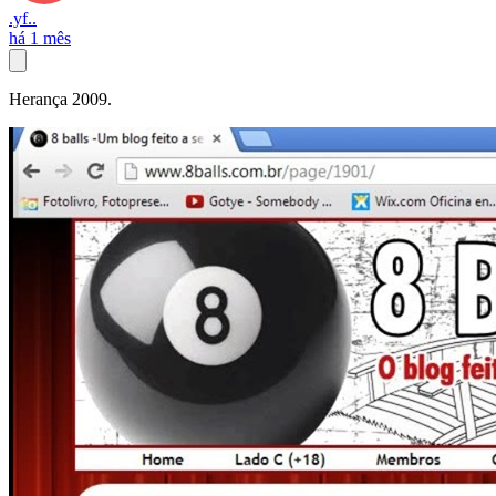
.yf..
há 1 mês
Herança 2009.