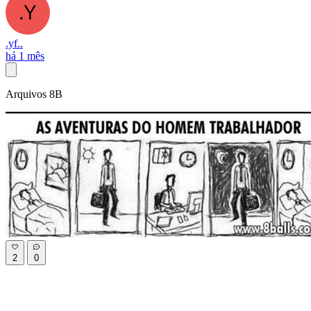
.yf..
há 1 mês
Arquivos 8B
2
0