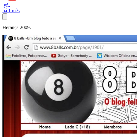
.yf..
há 1 mês
Herança 2009.