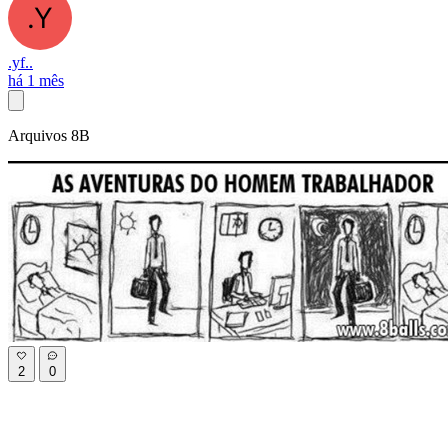
.yf..
há 1 mês
Arquivos 8B
2
0