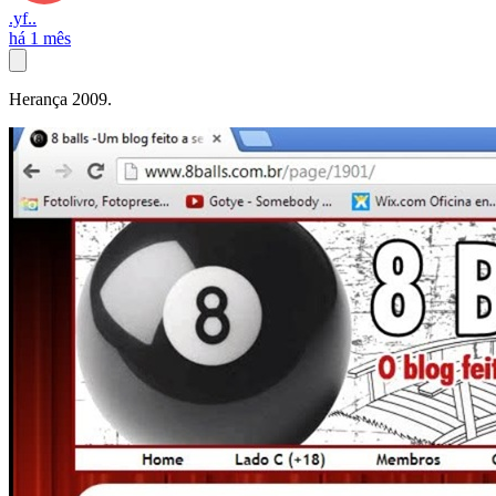
.yf..
há 1 mês
Herança 2009.