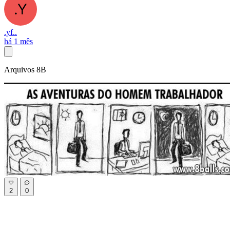
.yf..
há 1 mês
Arquivos 8B
2
0