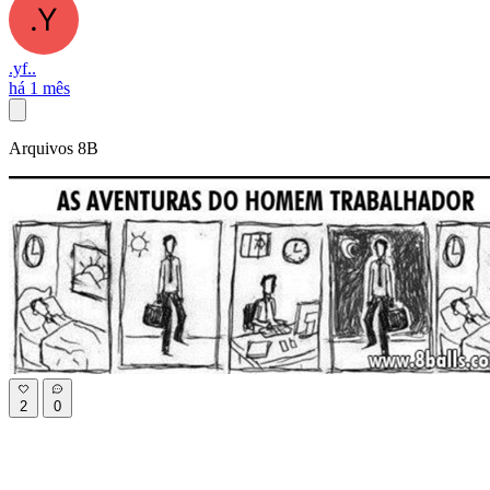
.yf..
há 1 mês
Arquivos 8B
2
0