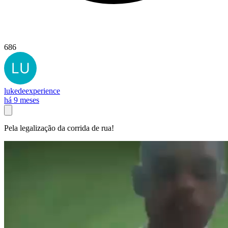
686
lukedeexperience
há 9 meses
Pela legalização da corrida de rua!