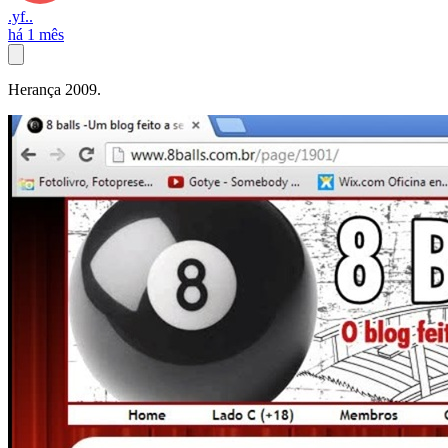
.yf..
há 1 mês
Herança 2009.