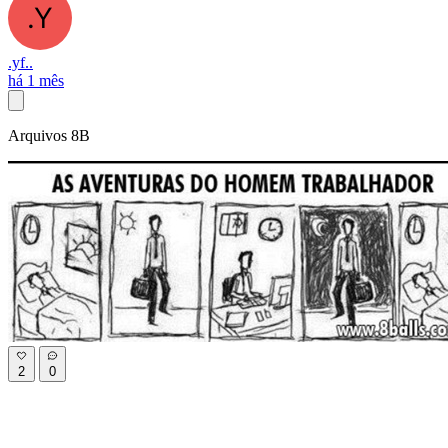
.yf..
há 1 mês
Arquivos 8B
2
0