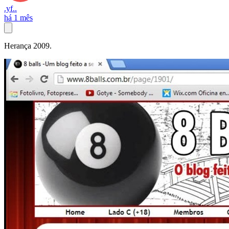
.yf..
há 1 mês
Herança 2009.