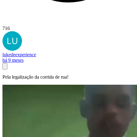
716
lukedeexperience
há 9 meses
Pela legalização da corrida de rua!