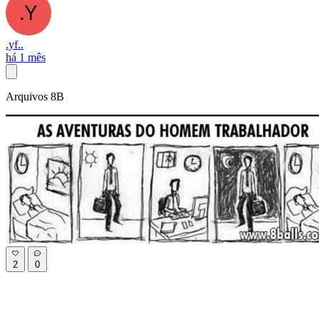
.yf..
há 1 mês
Arquivos 8B
2
0