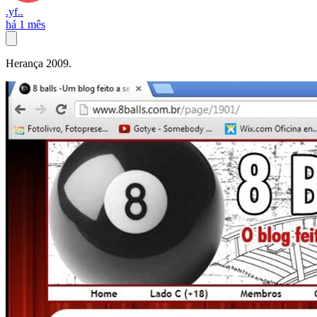
.yf..
há 1 mês
Herança 2009.