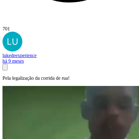
701
lukedeexperience
há 9 meses
Pela legalização da corrida de rua!