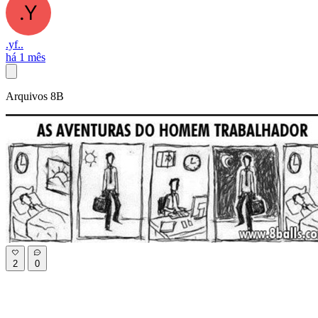
.yf..
há 1 mês
Arquivos 8B
2
0