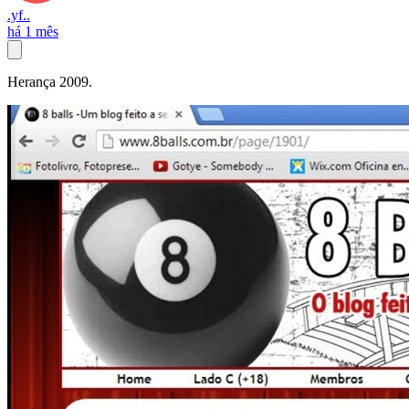
.yf..
há 1 mês
Herança 2009.