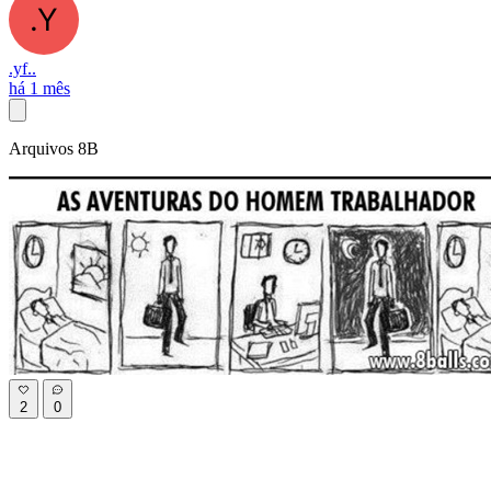
.yf..
há 1 mês
Arquivos 8B
2
0