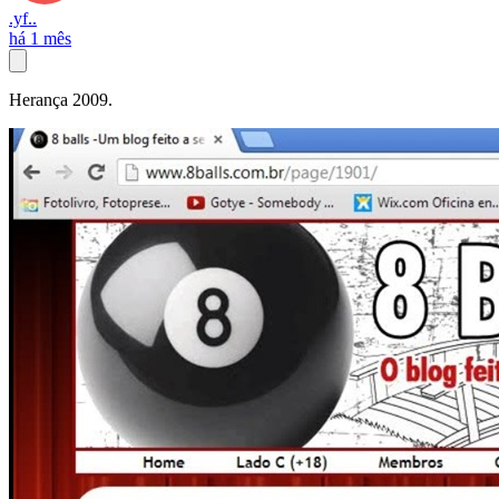
.yf..
há 1 mês
Herança 2009.