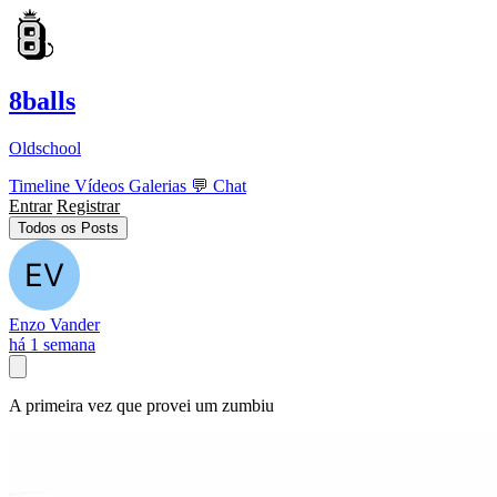
8balls
Oldschool
Timeline
Vídeos
Galerias
💬
Chat
Entrar
Registrar
Todos os Posts
Enzo Vander
há 1 semana
A primeira vez que provei um zumbiu