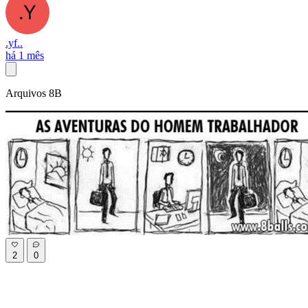
.yf..
há 1 mês
Arquivos 8B
2
0