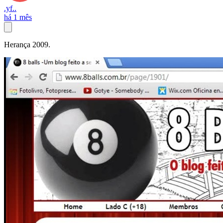
.yf..
há 1 mês
Herança 2009.