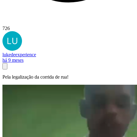
726
lukedeexperience
há 9 meses
Pela legalização da corrida de rua!