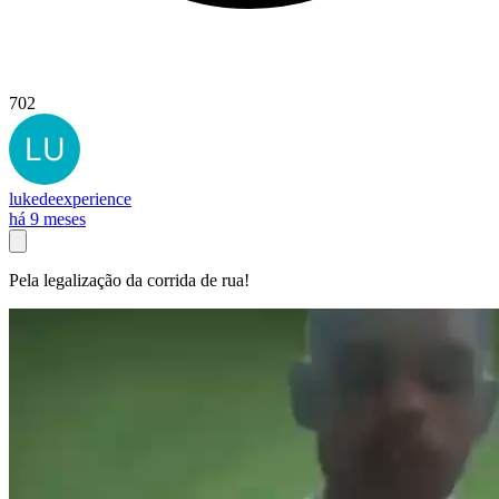
702
lukedeexperience
há 9 meses
Pela legalização da corrida de rua!