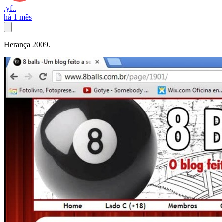
.yf..
há 1 mês
Herança 2009.