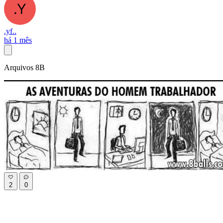
.yf..
há 1 mês
Arquivos 8B
2
0