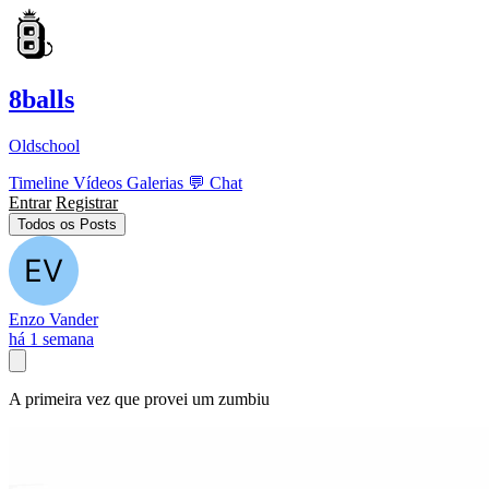
8balls
Oldschool
Timeline
Vídeos
Galerias
💬
Chat
Entrar
Registrar
Todos os Posts
Enzo Vander
há 1 semana
A primeira vez que provei um zumbiu