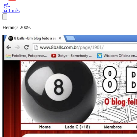
.yf..
há 1 mês
Herança 2009.