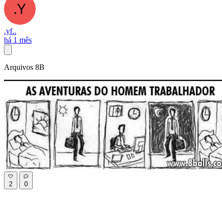
.yf..
há 1 mês
Arquivos 8B
2
0