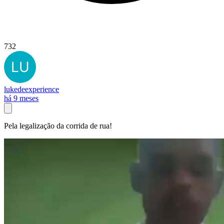
732
lukedeexperience
há 9 meses
Pela legalização da corrida de rua!