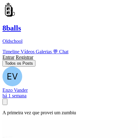
8balls
Oldschool
Timeline
Vídeos
Galerias
💬
Chat
Entrar
Registrar
Todos os Posts
Enzo Vander
há 1 semana
A primeira vez que provei um zumbiu