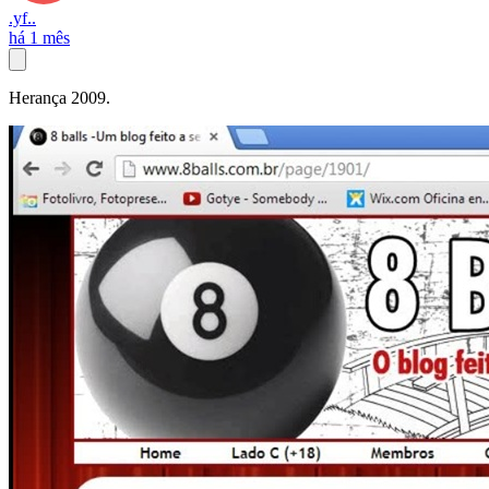
.yf..
há 1 mês
Herança 2009.