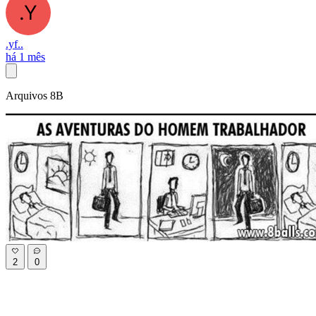
.yf..
há 1 mês
Arquivos 8B
2
0