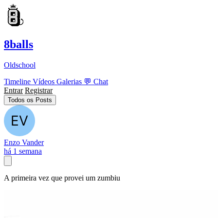
8balls
Oldschool
Timeline
Vídeos
Galerias
💬
Chat
Entrar
Registrar
Todos os Posts
Enzo Vander
há 1 semana
A primeira vez que provei um zumbiu