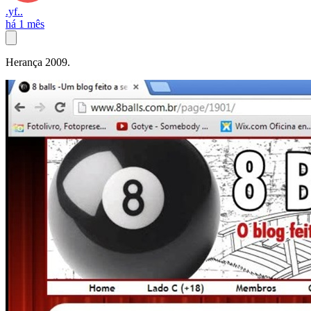
.yf..
há 1 mês
Herança 2009.