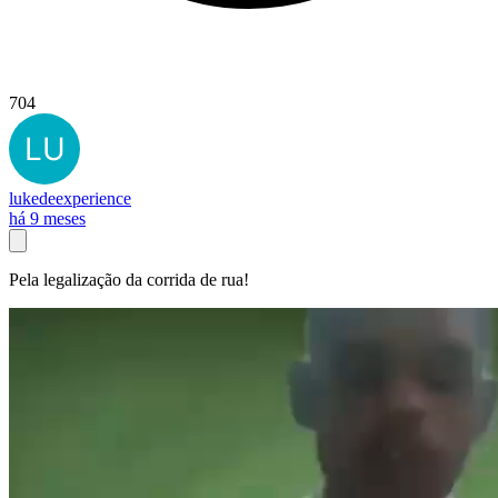
704
lukedeexperience
há 9 meses
Pela legalização da corrida de rua!