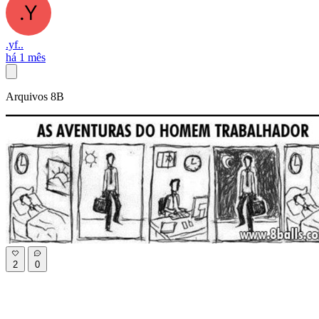
.yf..
há 1 mês
Arquivos 8B
2
0