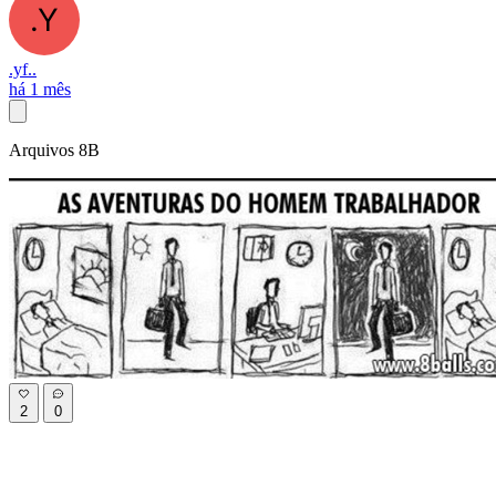
.yf..
há 1 mês
Arquivos 8B
2
0