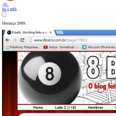
.yf..
há 1 mês
Herança 2009.