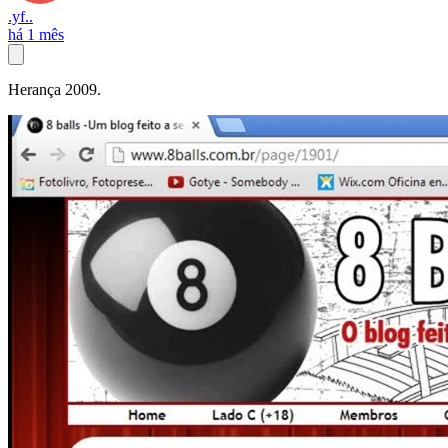
.yf..
há 1 mês
Herança 2009.