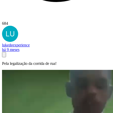
684
lukedeexperience
há 9 meses
Pela legalização da corrida de rua!