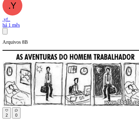
.yf..
há 1 mês
Arquivos 8B
2
0