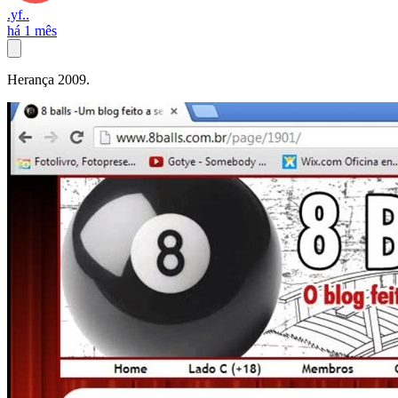
.yf..
há 1 mês
Herança 2009.