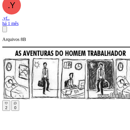
.yf..
há 1 mês
Arquivos 8B
2
0