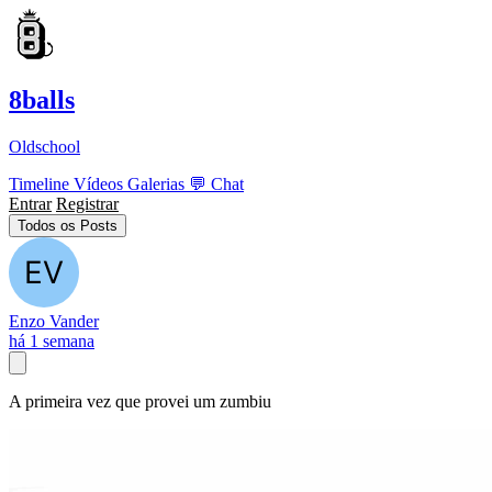
8balls
Oldschool
Timeline
Vídeos
Galerias
💬
Chat
Entrar
Registrar
Todos os Posts
Enzo Vander
há 1 semana
A primeira vez que provei um zumbiu