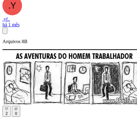
.yf..
há 1 mês
Arquivos 8B
2
0