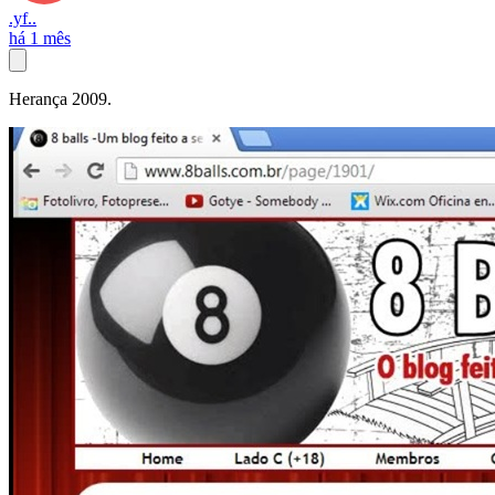
.yf..
há 1 mês
Herança 2009.